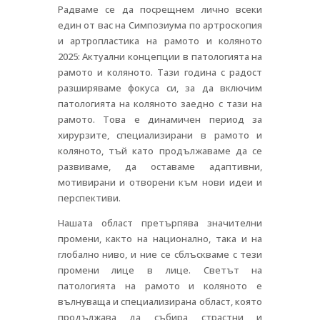
Радваме се да посрещнем лично всеки
един от вас на Симпозиума по артроскопия
и артропластика на рамото и коляното
2025: Актуални концепции в патологията на
рамото и коляното. Тази година с радост
разширяваме фокуса си, за да включим
патологията на коляното заедно с тази на
рамото. Това е динамичен период за
хирурзите, специализирани в рамото и
коляното, тъй като продължаваме да се
развиваме, да оставаме адаптивни,
мотивирани и отворени към нови идеи и
перспективи.
Нашата област претърпява значителни
промени, както на национално, така и на
глобално ниво, и ние се сблъскваме с тези
промени лице в лице. Светът на
патологията на рамото и коляното е
вълнуваща и специализирана област, която
продължава да събира страстни и