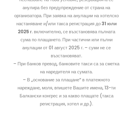
анулира без предупреждение от страна на
организатора. При заявка на анулации на хотелско
настаняване и/или такса регистрация до
31 юли
2025 г
. включително, се възстановява пълната
сума по плащането. При частични или пълни
анулации от 01 август 2025 г. – суми не се
възстановяват.
– При банков превод, банковите такси са за сметка
на наредителя на сумата.
– В „основание за плащане“ в платежното
нареждане, моля, впишете Вашите имена, 13-ти
Балкански конгрес и за какво плащате (такса
регистрация, хотел и др.).