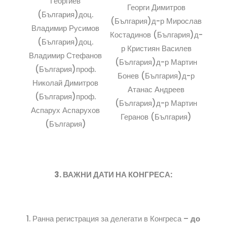
Георгиев
Георги Димитров
(България)доц.
(България)д-р Мирослав
Владимир Русимов
Костадинов (България)д-
(България)доц.
р Кристиян Василев
Владимир Стефанов
(България)д-р Мартин
(България)проф.
Бонев (България)д-р
Николай Димитров
Атанас Андреев
(България)проф.
(България)д-р Мартин
Аспарух Аспарухов
Геранов (България)
(България)
3. ВАЖНИ ДАТИ НА КОНГРЕСА:
Ранна регистрация за делегати в Конгреса –
до