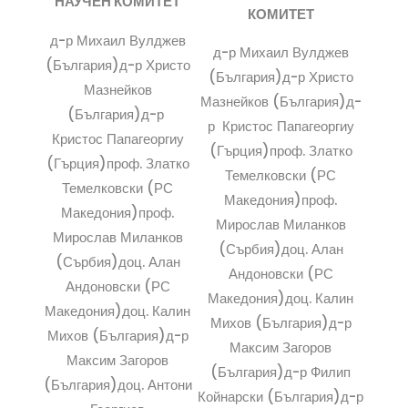
НАУЧЕН КОМИТЕТ
КОМИТЕТ
д-р Михаил Вулджев
д-р Михаил Вулджев
(България)д-р Христо
(България)д-р Христо
Мазнейков
Мазнейков (България)д-
(България)д-р
р Кристос Папагеоргиу
Кристос Папагеоргиу
(Гърция)проф. Златко
(Гърция)проф. Златко
Темелковски (РС
Темелковски (РС
Македония)проф.
Македония)проф.
Мирослав Миланков
Мирослав Миланков
(Сърбия)доц. Алан
(Сърбия)доц. Алан
Андоновски (РС
Андоновски (РС
Македония)доц. Калин
Македония)доц. Калин
Михов (България)д-р
Михов (България)д-р
Максим Загоров
Максим Загоров
(България)д-р Филип
(България)доц. Антони
Койнарски (България)д-р