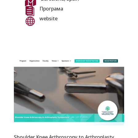

Програма

website

Shoulder Knee Arthroscopy to Arthroplasty