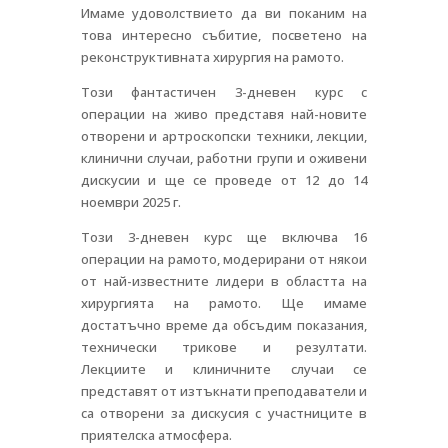
Имаме удоволствието да ви поканим на
това интересно събитие, посветено на
реконструктивната хирургия на рамото.
Този фантастичен 3-дневен курс с
операции на живо представя най-новите
отворени и артроскопски техники, лекции,
клинични случаи, работни групи и оживени
дискусии и ще се проведе от 12 до 14
ноември 2025 г.
Този 3-дневен курс ще включва 16
операции на рамото, модерирани от някои
от най-известните лидери в областта на
хирургията на рамото. Ще имаме
достатъчно време да обсъдим показания,
технически трикове и резултати.
Лекциите и клиничните случаи се
представят от изтъкнати преподаватели и
са отворени за дискусия с участниците в
приятелска атмосфера.