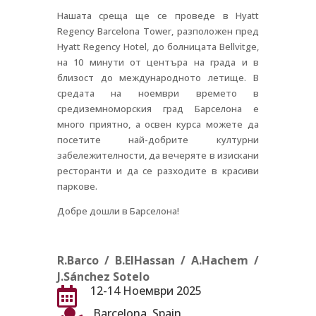
Нашата среща ще се проведе в Hyatt
Regency Barcelona Tower, разположен пред
Hyatt Regency Hotel, до болницата Bellvitge,
на 10 минути от центъра на града и в
близост до международното летище. В
средата на ноември времето в
средиземноморския град Барселона е
много приятно, а освен курса можете да
посетите най-добрите културни
забележителности, да вечеряте в изискани
ресторанти и да се разходите в красиви
паркове.
Добре дошли в Барселона!
R.Barco / B.ElHassan / A.Hachem /
J.Sánchez Sotelo
12-14 Ноември 2025

Barcelona, Spain