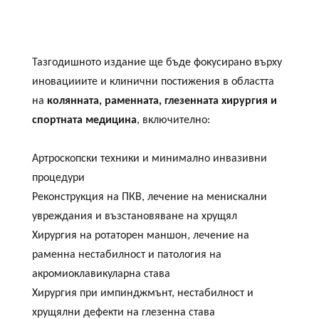
Тазгодишното издание ще бъде фокусирано върху
иновацииите и клинични постижения в областта
на
колянната, раменната, глезенната хирургия и
спортната медицина
, включително:
Артроскопски техники и минимално инвазивни
процедури
Реконструкция на ПКВ, лечение на менискални
увреждания и възстановяване на хрущял
Хирургия на ротаторен маншон, лечение на
раменна нестабилност и патология на
акромиоклавикуларна става
Хирургия при импинджмънт, нестабилност и
хрущялни дефекти на глезенна става