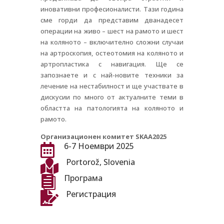
иновативни професионалисти. Тази година
сме горди да представим дванадесет
операции на живо – шест на рамото и шест
на коляното – включително сложни случаи
на артроскопия, остеотомия на коляното и
артропластика с навигация. Ще се
запознаете и с най-новите техники за
лечение на нестабилност и ще участвате в
дискусии по много от актуалните теми в
областта на патологията на коляното и
рамото.
Организационен комитет SKAA2025
6-7 Ноември 2025

Portorož, Slovenia

Програма

Регистрация
