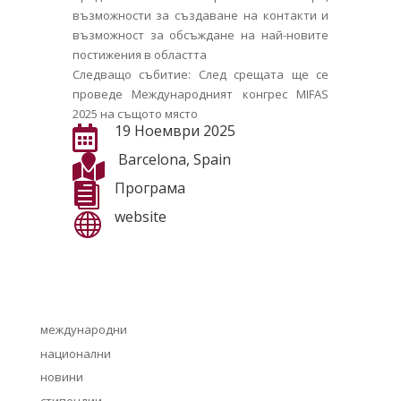
възможности за създаване на контакти и
възможност за обсъждане на най-новите
постижения в областта
Следващо събитие: След срещата ще се
проведе Международният конгрес MIFAS
2025 на същото място
19 Ноември 2025

Barcelona, Spain

Програма

website

международни
национални
новини
стипендии