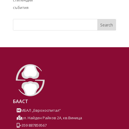
събития
Search
БААСТ
МБАЛ „Еврохоспитал“

ул. Найден Райков 2А, кв.Виница

+359 887859567
