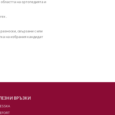
 областта на ортопедията и
ex .
 разноски, свързани с или
тка на избрания кандидат
ЛЕЗНИ ВРЪЗКИ
ESSKA
EFORT