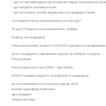
– да сте сертифициран ортопедичен хирург във вашата стра
– да говорите английски език
– да попълните онлайн формуляра за кандидатстване
Отговаряте ли на изискванията за този курс?
За да отговаряте на изискванията, трябва:
Подбор на кандидати
Образователният комитет на ESSKA оценява и класифицира 
24-те кандидати с най-високи оценки се избират за курса.
Регистрация
Регистрационна такса 500 € – при избор.
ESSKA покрива следното за избраните кандидати:
възстановяване на пътни разходи до 350 €
всички трансфери в Мюнхен
две нощувки
обяди и вечери