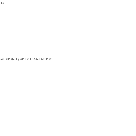
на
кандидатурите независимо.