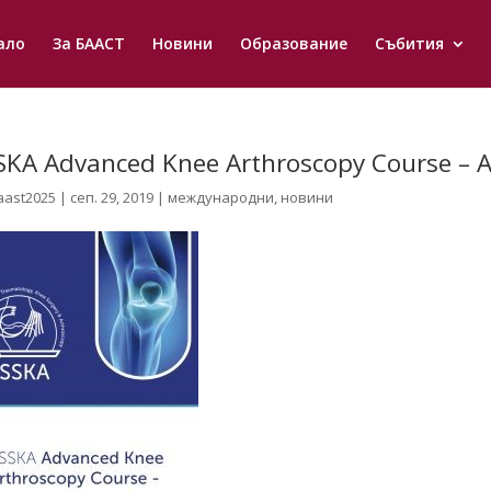
ало
За БААСТ
Новини
Образование
Събития
SKA Advanced Knee Arthroscopy Course – 
aast2025
|
сеп. 29, 2019
|
международни
,
новини